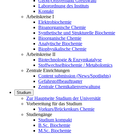
GBM-Ortsverband Greifswald
Laborordnung des Instituts
Kontakt
Arbeitskreise I
Elektrobiochemie
Bioanorganische Chemie
Synthetische und Strukturelle Biochemie
Bioorganische Chemie
Analytische Biochemie
Biophysikalische Chemie
Arbeitskreise II
Biotechnologie & Enzymkatalyse
Stoffwechselbiochemie / Metabolomics
Zentrale Einrichtungen
Content submission (News/Spotlights)
Gefahrstoffbeauftragter
Zentrale Chemikalienverwaltung
Studium
Zur Hauptseite Studium der Universität
Vorbereitung für das Studium
Vorkurs/Brückenkurs Chemie
Studiengänge
Studium kompakt
B.Sc. Biochemie
M.Sc. Biochemie