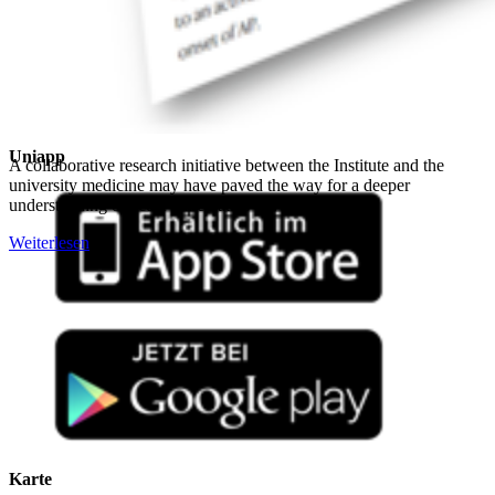
Instagram
LinkedIn
Facebook
YouTube
Mastodon
Bluesky
Uniapp
A collaborative research initiative between the Institute and the
university medicine may have paved the way for a deeper
understanding of acute pancreatitis development...
Weiterlesen
Karte