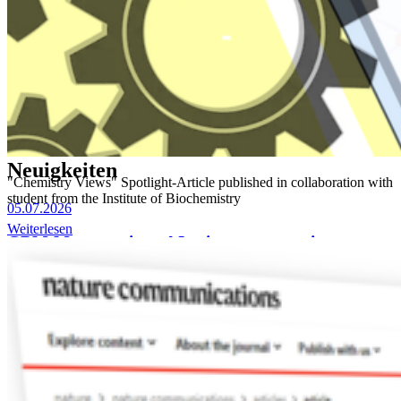
Mo.
28
Sept.
Erstis aufgepasst: Vorkurs/Brückenkurs allgemeine
und anorganische Chemie
Zu allen Veranstaltungen
Neuigkeiten
"Chemistry Views" Spotlight-Article published in collaboration with
student from the Institute of Biochemistry
05.07.2026
Weiterlesen
GBM-Masterpreis und Institutsmasterpreis an
Florian Oehlschläger und Hannah Meier verliehen
27.06.2026
Tag der Wissenschaft und Jubiläumsfeier am Insitut
für Biochemie
25.06.2026