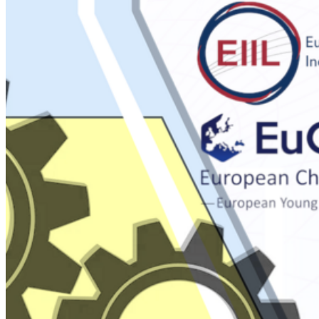
Go to slide 1
Go to slide 2
Go to slide 3
Willkommen am Institut für Biochemie der Universität
Greifswald! Interessieren Sie sich für ein Studium an unserem
Institut, für eine spannende Abschlussarbeit, eine Promotion
oder eine Postdoktorandentätigkeit – oder interessieren Sie sich
für unsere Forschungsthemen und Aktivitäten? Auf unseren
Internetseiten finden Sie dazu alle Informationen. Haben Sie
offene Fragen? Dann kontaktieren Sie uns gern!
Veranstaltungen
Do.
23
Juli
K o l l o q u i u m der GDCh: Prof. Dr. Christian
Steinebach Pharmazeutische/Medizinische Chemie;
Universität Greifswald