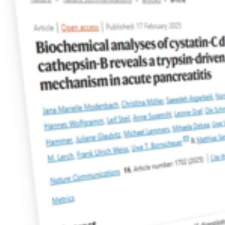
Wissen zum Greifen: Katalyse-Experte Prof. Dr. Uwe
T. Bornscheuer erklärt in neuer Videoreihe, wie
Enzyme den Weg zu nachhaltiger Chemie ebnen
26.05.2026
International collaboration uncovers molecular
“zipper” controlling a key blood-clotting enzyme
11.05.2026
New Review Article published in Biological
Chemistry describes „Mechanistic insights on
spatiotemporal control of Ras-signaling
1
2
3
❯
Zu allen News