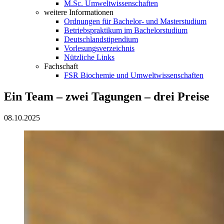
M.Sc. Umweltwissenschaften
weitere Informationen
Ordnungen für Bachelor- und Masterstudium
Betriebspraktikum im Bachelorstudium
Deutschlandstipendium
Vorlesungsverzeichnis
Nützliche Links
Fachschaft
FSR Biochemie und Umweltwissenschaften
Ein Team – zwei Tagungen – drei Preise
08.10.2025