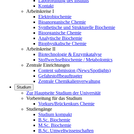
Laborordnung des Instituts
Kontakt
Arbeitskreise I
Elektrobiochemie
Bioanorganische Chemie
Synthetische und Strukturelle Biochemie
Bioorganische Chemie
Analytische Biochemie
Biophysikalische Chemie
Arbeitskreise II
Biotechnologie & Enzymkatalyse
Stoffwechselbiochemie / Metabolomics
Zentrale Einrichtungen
Content submission (News/Spotlights)
Gefahrstoffbeauftragter
Zentrale Chemikalienverwaltung
Studium
Zur Hauptseite Studium der Universität
Vorbereitung für das Studium
Vorkurs/Brückenkurs Chemie
Studiengänge
Studium kompakt
B.Sc. Biochemie
M.Sc. Biochemie
B.Sc. Umweltwissenschaften