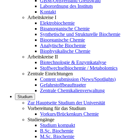
GBM-Ortsverband Greifswald
Laborordnung des Instituts
Kontakt
Arbeitskreise I
Elektrobiochemie
Bioanorganische Chemie
Synthetische und Strukturelle Biochemie
Bioorganische Chemie
Analytische Biochemie
Biophysikalische Chemie
Arbeitskreise II
Biotechnologie & Enzymkatalyse
Stoffwechselbiochemie / Metabolomics
Zentrale Einrichtungen
Content submission (News/Spotlights)
Gefahrstoffbeauftragter
Zentrale Chemikalienverwaltung
Studium
Zur Hauptseite Studium der Universität
Vorbereitung für das Studium
Vorkurs/Brückenkurs Chemie
Studiengänge
Studium kompakt
B.Sc. Biochemie
M.Sc. Biochemie