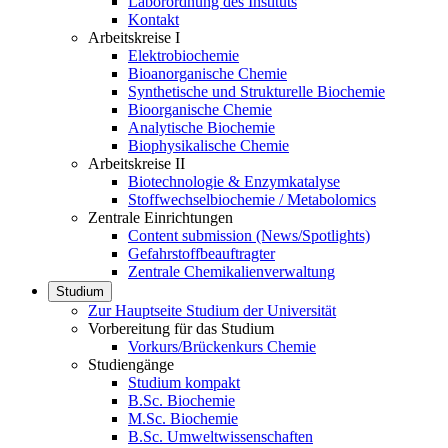
Laborordnung des Instituts
Kontakt
Arbeitskreise I
Elektrobiochemie
Bioanorganische Chemie
Synthetische und Strukturelle Biochemie
Bioorganische Chemie
Analytische Biochemie
Biophysikalische Chemie
Arbeitskreise II
Biotechnologie & Enzymkatalyse
Stoffwechselbiochemie / Metabolomics
Zentrale Einrichtungen
Content submission (News/Spotlights)
Gefahrstoffbeauftragter
Zentrale Chemikalienverwaltung
Studium
Zur Hauptseite Studium der Universität
Vorbereitung für das Studium
Vorkurs/Brückenkurs Chemie
Studiengänge
Studium kompakt
B.Sc. Biochemie
M.Sc. Biochemie
B.Sc. Umweltwissenschaften