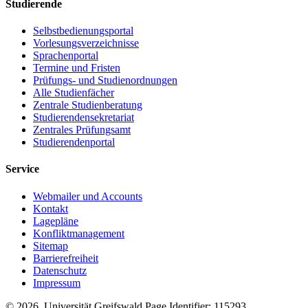
Studierende
Selbstbedienungsportal
Vorlesungsverzeichnisse
Sprachenportal
Termine und Fristen
Prüfungs- und Studienordnungen
Alle Studienfächer
Zentrale Studienberatung
Studierendensekretariat
Zentrales Prüfungsamt
Studierendenportal
Service
Webmailer und Accounts
Kontakt
Lagepläne
Konfliktmanagement
Sitemap
Barrierefreiheit
Datenschutz
Impressum
© 2026 Universität Greifswald
Page Identifier: 115293