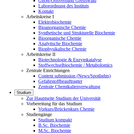
GBM-Ortsverband Greifswald
Laborordnung des Instituts
Kontakt
Arbeitskreise I
Elektrobiochemie
Bioanorganische Chemie
Synthetische und Strukturelle Biochemie
Bioorganische Chemie
Analytische Biochemie
Biophysikalische Chemie
Arbeitskreise II
Biotechnologie & Enzymkatalyse
Stoffwechselbiochemie / Metabolomics
Zentrale Einrichtungen
Content submission (News/Spotlights)
Gefahrstoffbeauftragter
Zentrale Chemikalienverwaltung
Studium
Zur Hauptseite Studium der Universität
Vorbereitung für das Studium
Vorkurs/Brückenkurs Chemie
Studiengänge
Studium kompakt
B.Sc. Biochemie
M.Sc. Biochemie