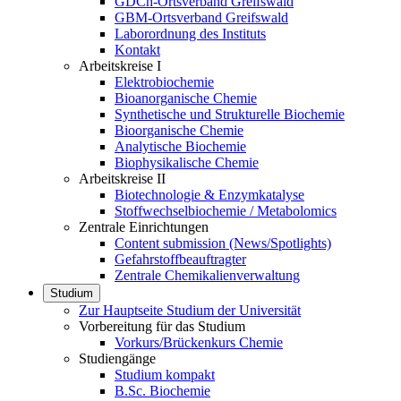
GDCh-Ortsverband Greifswald
GBM-Ortsverband Greifswald
Laborordnung des Instituts
Kontakt
Arbeitskreise I
Elektrobiochemie
Bioanorganische Chemie
Synthetische und Strukturelle Biochemie
Bioorganische Chemie
Analytische Biochemie
Biophysikalische Chemie
Arbeitskreise II
Biotechnologie & Enzymkatalyse
Stoffwechselbiochemie / Metabolomics
Zentrale Einrichtungen
Content submission (News/Spotlights)
Gefahrstoffbeauftragter
Zentrale Chemikalienverwaltung
Studium
Zur Hauptseite Studium der Universität
Vorbereitung für das Studium
Vorkurs/Brückenkurs Chemie
Studiengänge
Studium kompakt
B.Sc. Biochemie