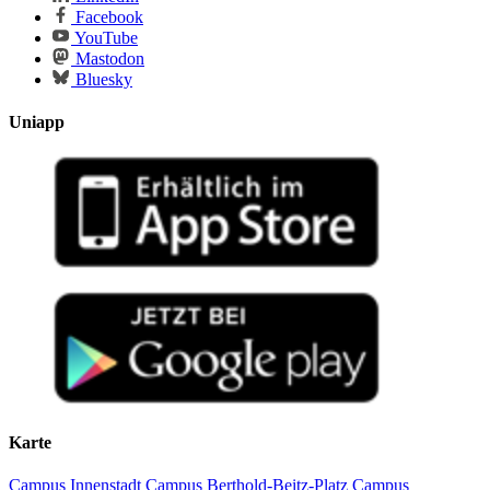
Facebook
YouTube
Mastodon
Bluesky
Uniapp
Karte
Campus Innenstadt
Campus Berthold-Beitz-Platz
Campus