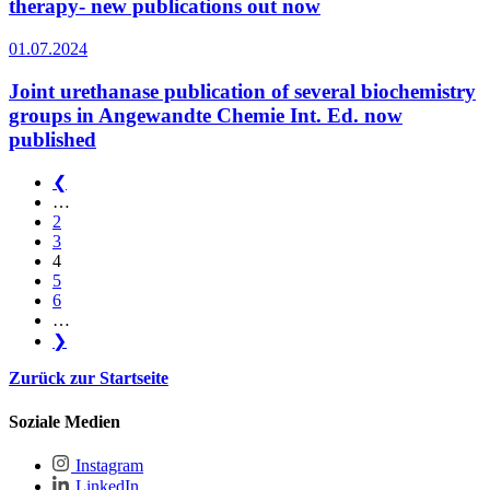
therapy- new publications out now
01.07.2024
Joint urethanase publication of several biochemistry
groups in Angewandte Chemie Int. Ed. now
published
❮
…
2
3
4
5
6
…
❯
Zurück zur Startseite
Soziale Medien
Instagram
LinkedIn