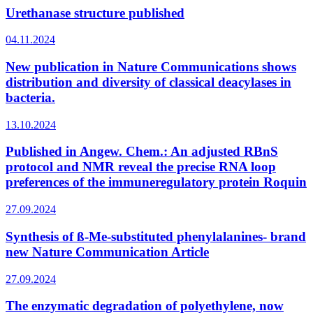
Urethanase structure published
04.11.2024
New publication in Nature Communications shows
distribution and diversity of classical deacylases in
bacteria.
13.10.2024
Published in Angew. Chem.: An adjusted RBnS
protocol and NMR reveal the precise RNA loop
preferences of the immuneregulatory protein Roquin
27.09.2024
Synthesis of ß-Me-substituted phenylalanines- brand
new Nature Communication Article
27.09.2024
The enzymatic degradation of polyethylene, now