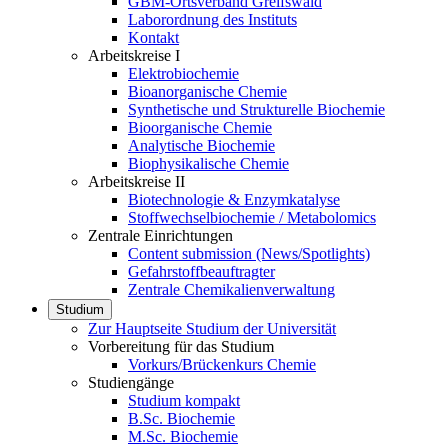
GBM-Ortsverband Greifswald
Laborordnung des Instituts
Kontakt
Arbeitskreise I
Elektrobiochemie
Bioanorganische Chemie
Synthetische und Strukturelle Biochemie
Bioorganische Chemie
Analytische Biochemie
Biophysikalische Chemie
Arbeitskreise II
Biotechnologie & Enzymkatalyse
Stoffwechselbiochemie / Metabolomics
Zentrale Einrichtungen
Content submission (News/Spotlights)
Gefahrstoffbeauftragter
Zentrale Chemikalienverwaltung
Studium
Zur Hauptseite Studium der Universität
Vorbereitung für das Studium
Vorkurs/Brückenkurs Chemie
Studiengänge
Studium kompakt
B.Sc. Biochemie
M.Sc. Biochemie