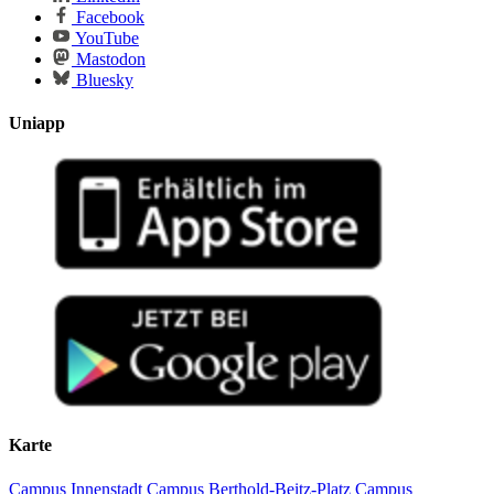
Facebook
YouTube
Mastodon
Bluesky
Uniapp
Karte
Campus Innenstadt
Campus Berthold-Beitz-Platz
Campus