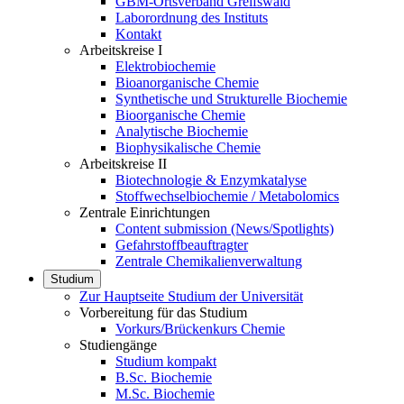
GBM-Ortsverband Greifswald
Laborordnung des Instituts
Kontakt
Arbeitskreise I
Elektrobiochemie
Bioanorganische Chemie
Synthetische und Strukturelle Biochemie
Bioorganische Chemie
Analytische Biochemie
Biophysikalische Chemie
Arbeitskreise II
Biotechnologie & Enzymkatalyse
Stoffwechselbiochemie / Metabolomics
Zentrale Einrichtungen
Content submission (News/Spotlights)
Gefahrstoffbeauftragter
Zentrale Chemikalienverwaltung
Studium
Zur Hauptseite Studium der Universität
Vorbereitung für das Studium
Vorkurs/Brückenkurs Chemie
Studiengänge
Studium kompakt
B.Sc. Biochemie
M.Sc. Biochemie