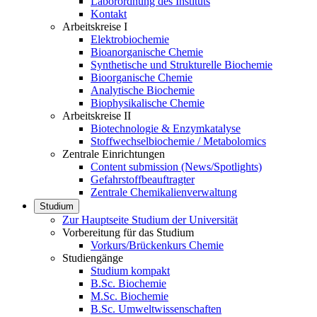
Laborordnung des Instituts
Kontakt
Arbeitskreise I
Elektrobiochemie
Bioanorganische Chemie
Synthetische und Strukturelle Biochemie
Bioorganische Chemie
Analytische Biochemie
Biophysikalische Chemie
Arbeitskreise II
Biotechnologie & Enzymkatalyse
Stoffwechselbiochemie / Metabolomics
Zentrale Einrichtungen
Content submission (News/Spotlights)
Gefahrstoffbeauftragter
Zentrale Chemikalienverwaltung
Studium
Zur Hauptseite Studium der Universität
Vorbereitung für das Studium
Vorkurs/Brückenkurs Chemie
Studiengänge
Studium kompakt
B.Sc. Biochemie
M.Sc. Biochemie
B.Sc. Umweltwissenschaften