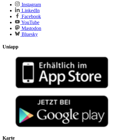
Instagram
LinkedIn
Facebook
YouTube
Mastodon
Bluesky
Uniapp
Karte