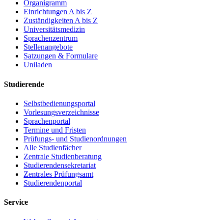
Organigramm
Einrichtungen A bis Z
Zuständigkeiten A bis Z
Universitätsmedizin
Sprachenzentrum
Stellenangebote
Satzungen & Formulare
Uniladen
Studierende
Selbstbedienungsportal
Vorlesungsverzeichnisse
Sprachenportal
Termine und Fristen
Prüfungs- und Studienordnungen
Alle Studienfächer
Zentrale Studienberatung
Studierendensekretariat
Zentrales Prüfungsamt
Studierendenportal
Service