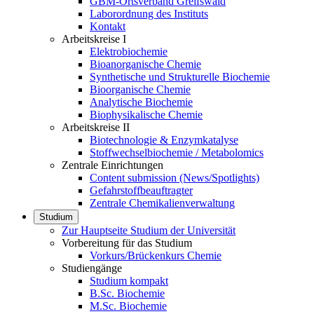
GBM-Ortsverband Greifswald
Laborordnung des Instituts
Kontakt
Arbeitskreise I
Elektrobiochemie
Bioanorganische Chemie
Synthetische und Strukturelle Biochemie
Bioorganische Chemie
Analytische Biochemie
Biophysikalische Chemie
Arbeitskreise II
Biotechnologie & Enzymkatalyse
Stoffwechselbiochemie / Metabolomics
Zentrale Einrichtungen
Content submission (News/Spotlights)
Gefahrstoffbeauftragter
Zentrale Chemikalienverwaltung
Studium
Zur Hauptseite Studium der Universität
Vorbereitung für das Studium
Vorkurs/Brückenkurs Chemie
Studiengänge
Studium kompakt
B.Sc. Biochemie
M.Sc. Biochemie