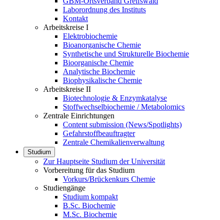
GBM-Ortsverband Greifswald
Laborordnung des Instituts
Kontakt
Arbeitskreise I
Elektrobiochemie
Bioanorganische Chemie
Synthetische und Strukturelle Biochemie
Bioorganische Chemie
Analytische Biochemie
Biophysikalische Chemie
Arbeitskreise II
Biotechnologie & Enzymkatalyse
Stoffwechselbiochemie / Metabolomics
Zentrale Einrichtungen
Content submission (News/Spotlights)
Gefahrstoffbeauftragter
Zentrale Chemikalienverwaltung
Studium
Zur Hauptseite Studium der Universität
Vorbereitung für das Studium
Vorkurs/Brückenkurs Chemie
Studiengänge
Studium kompakt
B.Sc. Biochemie
M.Sc. Biochemie