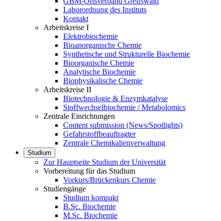
GBM-Ortsverband Greifswald
Laborordnung des Instituts
Kontakt
Arbeitskreise I
Elektrobiochemie
Bioanorganische Chemie
Synthetische und Strukturelle Biochemie
Bioorganische Chemie
Analytische Biochemie
Biophysikalische Chemie
Arbeitskreise II
Biotechnologie & Enzymkatalyse
Stoffwechselbiochemie / Metabolomics
Zentrale Einrichtungen
Content submission (News/Spotlights)
Gefahrstoffbeauftragter
Zentrale Chemikalienverwaltung
Studium
Zur Hauptseite Studium der Universität
Vorbereitung für das Studium
Vorkurs/Brückenkurs Chemie
Studiengänge
Studium kompakt
B.Sc. Biochemie
M.Sc. Biochemie